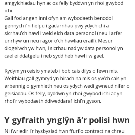
amgylchiadau hyn ac os felly byddwn yn rhoi gwybod
ichi.
Gall fod angen inni ofyn am wybodaeth benodol
gennych i'n helpu i gadarnhau pwy ydych chi a
sicrhau’ch hawl i weld eich data personol (neu i arfer
unrhyw un neu ragor o’ch hawliau eraill). Mesur
diogelwch yw hwn, i sicrhau nad yw data personol yn
cael ei ddatgelu i neb sydd heb hawl i'w gael.
Rydym yn ceisio ymateb i bob cais dilys o fewn mis.
Weithiau gall gymryd yn hirach na mis os yw’ch cais yn
arbennig o gymhleth neu os ydych wedi gwneud nifer o
geisiadau. Os felly, byddwn yn rhoi gwybod ichi ac yn
rhoi'r wybodaeth ddiweddaraf ichi’n gyson.
Y gyfraith ynglŷn â’r polisi hwn
Ni fwriedir i’r hysbysiad hwn ffurfio contract na chreu