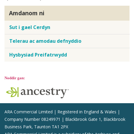
Amdanom ni
Sut i gael Cerdyn
Telerau ac amodau defnyddio
Hysbysiad Preifatrwydd
Noddir gan:
ARA Commercial Limited | Registered in England & Wales |
Company Number 08249971 | Blackbrook Gate 1, Blackbrook
Business Park, Taunton TA1 2PX