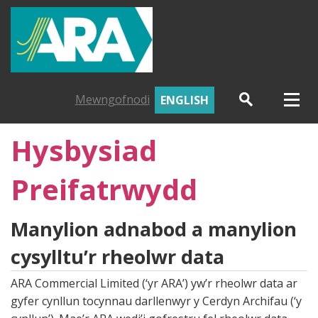
Mewngofnodi
ENGLISH
Hysbysiad
Preifatrwydd
Manylion adnabod a manylion
cysylltu’r rheolwr data
ARA Commercial Limited (‘yr ARA’) yw’r rheolwr data ar
gyfer cynllun tocynnau darllenwyr y Cerdyn Archifau (‘y