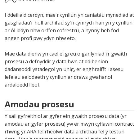
I ddeiliaid cerdyn, mae'r cynllun yn caniatáu mynediad at
gasgliadau’r holl archifau sy'n cymryd rhan yn y cynllun
ar ôl iddyn nhw orffen cofrestru, a hynny heb fod
angen profi pwy ydyn nhw eto.
Mae data dienw yn cael ei greu o ganlyniad i’r gwaith
prosesu a defnyddir y data hwn at ddibenion
dadansoddi ystadegol yn unig, er enghraifft i asesu
lefelau aelodaeth y cynllun ar draws gwahanol
ardaloedd lleol.
Amodau prosesu
Y sail gyfreithiol ar gyfer ein gwaith prosesu data (yr
amodau ar gyfer prosesu) yw er mwyn cyflawni contract
rhwng yr ARA fel rheolwr data a chithau fel y testun