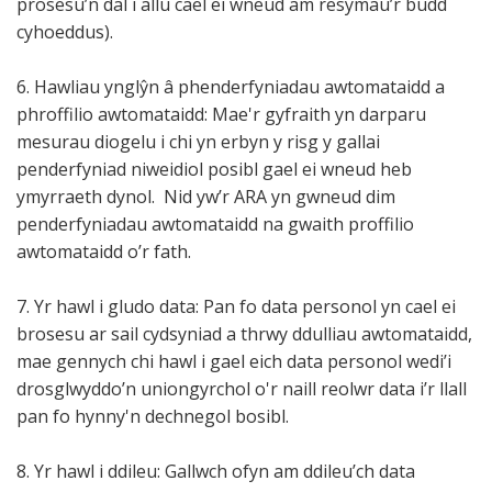
prosesu’n dal i allu cael ei wneud am resymau’r budd
cyhoeddus).
6. Hawliau ynglŷn â phenderfyniadau awtomataidd a
phroffilio awtomataidd: Mae'r gyfraith yn darparu
mesurau diogelu i chi yn erbyn y risg y gallai
penderfyniad niweidiol posibl gael ei wneud heb
ymyrraeth dynol. Nid yw’r ARA yn gwneud dim
penderfyniadau awtomataidd na gwaith proffilio
awtomataidd o’r fath.
7. Yr hawl i gludo data: Pan fo data personol yn cael ei
brosesu ar sail cydsyniad a thrwy ddulliau awtomataidd,
mae gennych chi hawl i gael eich data personol wedi’i
drosglwyddo’n uniongyrchol o'r naill reolwr data i’r llall
pan fo hynny'n dechnegol bosibl.
8. Yr hawl i ddileu: Gallwch ofyn am ddileu’ch data