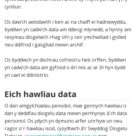
cynllun.
Os daw’ch aelodaeth i ben ac na chaiff ei hadnewyddu,
byddwn yn cadw’ch data am ddeng mlynedd, a hynny am
resymau diogelwch rhag ofn y ceir ymchwiliad i golled
neu ddifrod i gasgliad mewn archif.
Os byddwch yn dechrau cofrestru heb orffen, byddwn
yn cadw’ch data am gyfnod o dri mis ac ar ôl hyn bydd
yn cael ei ddinistrio.
Eich hawliau data
O dan amgylchiadau penodol, mae gennych hawliau o
dan y deddfau diogelu data mewn perthynas â'ch data
personol. Os ydych yn dymuno arfer unrhyw un neu
ragor o'r hawliau isod, cysylltwch â’r Swyddog Diogelu
Data yn
aracommercial@archives.org.uk
gan