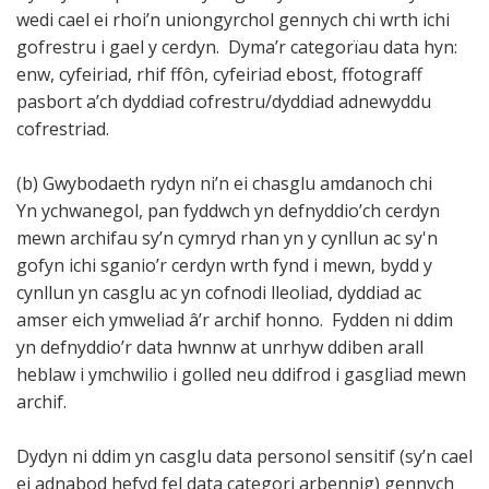
wedi cael ei rhoi’n uniongyrchol gennych chi wrth ichi
gofrestru i gael y cerdyn. Dyma’r categorïau data hyn:
enw, cyfeiriad, rhif ffôn, cyfeiriad ebost, ffotograff
pasbort a’ch dyddiad cofrestru/dyddiad adnewyddu
cofrestriad.
(b) Gwybodaeth rydyn ni’n ei chasglu amdanoch chi
Yn ychwanegol, pan fyddwch yn defnyddio’ch cerdyn
mewn archifau sy’n cymryd rhan yn y cynllun ac sy'n
gofyn ichi sganio’r cerdyn wrth fynd i mewn, bydd y
cynllun yn casglu ac yn cofnodi lleoliad, dyddiad ac
amser eich ymweliad â’r archif honno. Fydden ni ddim
yn defnyddio’r data hwnnw at unrhyw ddiben arall
heblaw i ymchwilio i golled neu ddifrod i gasgliad mewn
archif.
Dydyn ni ddim yn casglu data personol sensitif (sy’n cael
ei adnabod hefyd fel data categori arbennig) gennych