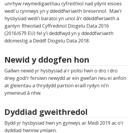
unrhyw rwymedigaethau cyfreithiol nad ydynt eisoes
wedi'u cynnwys yn y ddeddfwriaeth bresennol. Mae’r
hysbysiad wedi’i baratoi yn unol â’r ddeddfwriaeth a
ganlyn: Rheoliad Cyffredinol Diogelu Data 2016
(2016/679 EU) fel y’i deddfwyd yn y ddeddfwriaeth
ddomestig a Deddf Diogelu Data 2018.
Newid y ddogfen hon
Gallwn newid yr hysbysiad a'r polisi hwn o dro i dro
drwy godi’r fersiwn newydd ar ein gwefan neu ei anfon
at gleientau a thrydydd partïon eraill rydyn ni’n
ymwneud â nhw.
Dyddiad gweithredol
Bydd yr hysbysiad hwn yn gymwys ar Medi 2019 ac o’r
dyddiad hwnnw ymlaen.