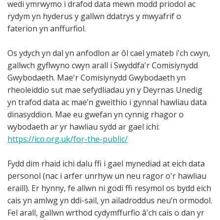
wedi ymrwymo i drafod data mewn modd priodol ac
rydym yn hyderus y gallwn ddatrys y mwyafrif o
faterion yn anffurfiol.
Os ydych yn dal yn anfodlon ar ôl cael ymateb i'ch cwyn,
gallwch gyflwyno cwyn arall i Swyddfa'r Comisiynydd
Gwybodaeth. Mae'r Comisiynydd Gwybodaeth yn
rheoleiddio sut mae sefydliadau yn y Deyrnas Unedig
yn trafod data ac mae’n gweithio i gynnal hawliau data
dinasyddion. Mae eu gwefan yn cynnig rhagor o
wybodaeth ar yr hawliau sydd ar gael ichi:
https://ico.org.uk/for-the-public/
Fydd dim rhaid ichi dalu ffi i gael mynediad at eich data
personol (nac i arfer unrhyw un neu ragor o'r hawliau
eraill). Er hynny, fe allwn ni godi ffi resymol os bydd eich
cais yn amlwg yn ddi-sail, yn ailadroddus neu’n ormodol.
Fel arall, gallwn wrthod cydymffurfio â'ch cais o dan yr