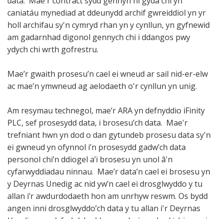
data. Mae'r contract sydd gennyn ni gyda chi yn
caniatáu mynediad at ddeunydd archif gwreiddiol yn yr
holl archifau sy'n cymryd rhan yn y cynllun, yn gyfnewid
am gadarnhad digonol gennych chi i ddangos pwy
ydych chi wrth gofrestru.
Mae’r gwaith prosesu’n cael ei wneud ar sail nid-er-elw
ac mae’n ymwneud ag aelodaeth o'r cynllun yn unig.
Am resymau technegol, mae’r ARA yn defnyddio iFinity
PLC, sef prosesydd data, i brosesu’ch data. Mae'r
trefniant hwn yn dod o dan gytundeb prosesu data sy'n
ei gwneud yn ofynnol i’n prosesydd gadw’ch data
personol chi’n ddiogel a’i brosesu yn unol â'n
cyfarwyddiadau ninnau. Mae’r data’n cael ei brosesu yn
y Deyrnas Unedig ac nid yw’n cael ei drosglwyddo y tu
allan i’r awdurdodaeth hon am unrhyw reswm. Os bydd
angen inni drosglwyddo’ch data y tu allan i'r Deyrnas