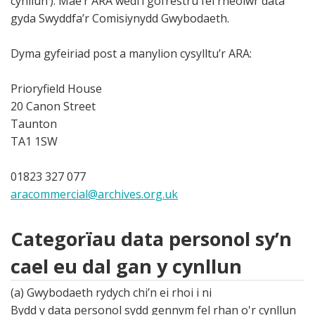
cynllun’). Mae’r ARA wedi’i gofrestru fel rheolwr data
gyda Swyddfa’r Comisiynydd Gwybodaeth.
Dyma gyfeiriad post a manylion cysylltu’r ARA:
Prioryfield House
20 Canon Street
Taunton
TA1 1SW
01823 327 077
aracommercial@archives.org.uk
Categorïau data personol sy’n
cael eu dal gan y cynllun
(a) Gwybodaeth rydych chi’n ei rhoi i ni
Bydd y data personol sydd gennym fel rhan o'r cynllun