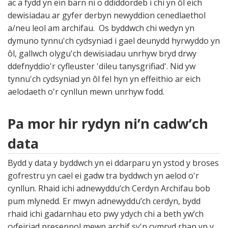
ac a fydd yn ein barn ni o ddiddordeb i chi yn ôl eich
dewisiadau ar gyfer derbyn newyddion cenedlaethol
a/neu leol am archifau. Os byddwch chi wedyn yn
dymuno tynnu'ch cydsyniad i gael deunydd hyrwyddo yn
ôl, gallwch olygu'ch dewisiadau unrhyw bryd drwy
ddefnyddio'r cyfleuster 'dileu tanysgrifiad'. Nid yw
tynnu'ch cydsyniad yn ôl fel hyn yn effeithio ar eich
aelodaeth o'r cynllun mewn unrhyw fodd.
Pa mor hir rydyn ni’n cadw’ch
data
Bydd y data y byddwch yn ei ddarparu yn ystod y broses
gofrestru yn cael ei gadw tra byddwch yn aelod o'r
cynllun. Rhaid ichi adnewyddu’ch Cerdyn Archifau bob
pum mlynedd. Er mwyn adnewyddu’ch cerdyn, bydd
rhaid ichi gadarnhau eto pwy ydych chi a beth yw’ch
cyfeiriad presennol mewn archif sy'n cymryd rhan yn y