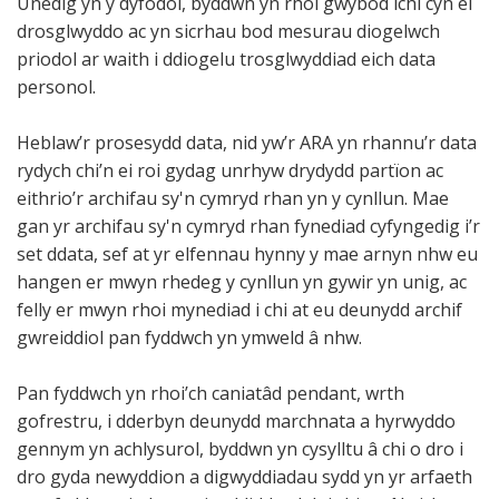
Unedig yn y dyfodol, byddwn yn rhoi gwybod ichi cyn ei
drosglwyddo ac yn sicrhau bod mesurau diogelwch
priodol ar waith i ddiogelu trosglwyddiad eich data
personol.
Heblaw’r prosesydd data, nid yw’r ARA yn rhannu’r data
rydych chi’n ei roi gydag unrhyw drydydd partïon ac
eithrio’r archifau sy'n cymryd rhan yn y cynllun. Mae
gan yr archifau sy'n cymryd rhan fynediad cyfyngedig i’r
set ddata, sef at yr elfennau hynny y mae arnyn nhw eu
hangen er mwyn rhedeg y cynllun yn gywir yn unig, ac
felly er mwyn rhoi mynediad i chi at eu deunydd archif
gwreiddiol pan fyddwch yn ymweld â nhw.
Pan fyddwch yn rhoi’ch caniatâd pendant, wrth
gofrestru, i dderbyn deunydd marchnata a hyrwyddo
gennym yn achlysurol, byddwn yn cysylltu â chi o dro i
dro gyda newyddion a digwyddiadau sydd yn yr arfaeth