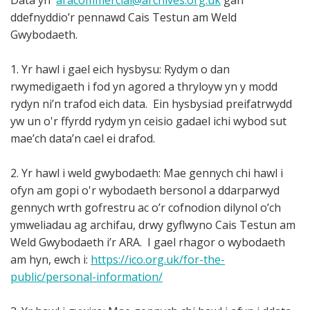
ddefnyddio’r pennawd Cais Testun am Weld
Gwybodaeth.
1. Yr hawl i gael eich hysbysu: Rydym o dan
rwymedigaeth i fod yn agored a thryloyw yn y modd
rydyn ni’n trafod eich data. Ein hysbysiad preifatrwydd
yw un o'r ffyrdd rydym yn ceisio gadael ichi wybod sut
mae’ch data’n cael ei drafod.
2. Yr hawl i weld gwybodaeth: Mae gennych chi hawl i
ofyn am gopi o'r wybodaeth bersonol a ddarparwyd
gennych wrth gofrestru ac o’r cofnodion dilynol o’ch
ymweliadau ag archifau, drwy gyflwyno Cais Testun am
Weld Gwybodaeth i’r ARA. I gael rhagor o wybodaeth
am hyn, ewch i:
https://ico.org.uk/for-the-
public/personal-information/