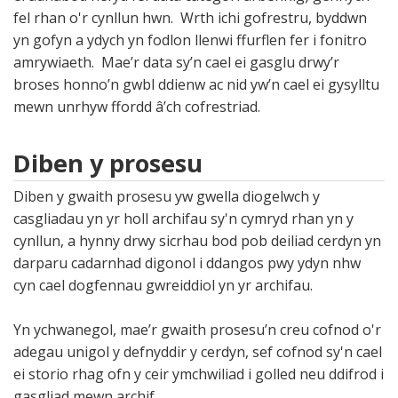
fel rhan o'r cynllun hwn. Wrth ichi gofrestru, byddwn
yn gofyn a ydych yn fodlon llenwi ffurflen fer i fonitro
amrywiaeth. Mae’r data sy’n cael ei gasglu drwy’r
broses honno’n gwbl ddienw ac nid yw’n cael ei gysylltu
mewn unrhyw ffordd â’ch cofrestriad.
Diben y prosesu
Diben y gwaith prosesu yw gwella diogelwch y
casgliadau yn yr holl archifau sy'n cymryd rhan yn y
cynllun, a hynny drwy sicrhau bod pob deiliad cerdyn yn
darparu cadarnhad digonol i ddangos pwy ydyn nhw
cyn cael dogfennau gwreiddiol yn yr archifau.
Yn ychwanegol, mae’r gwaith prosesu’n creu cofnod o'r
adegau unigol y defnyddir y cerdyn, sef cofnod sy'n cael
ei storio rhag ofn y ceir ymchwiliad i golled neu ddifrod i
gasgliad mewn archif.