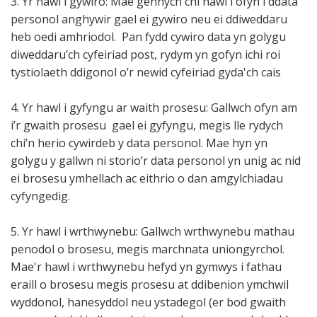
3. Yr hawl i gywiro: Mae gennych chi hawl i ofyn i ddata
personol anghywir gael ei gywiro neu ei ddiweddaru
heb oedi amhriodol. Pan fydd cywiro data yn golygu
diweddaru’ch cyfeiriad post, rydym yn gofyn ichi roi
tystiolaeth ddigonol o’r newid cyfeiriad gyda'ch cais
4. Yr hawl i gyfyngu ar waith prosesu: Gallwch ofyn am
i’r gwaith prosesu gael ei gyfyngu, megis lle rydych
chi’n herio cywirdeb y data personol. Mae hyn yn
golygu y gallwn ni storio’r data personol yn unig ac nid
ei brosesu ymhellach ac eithrio o dan amgylchiadau
cyfyngedig.
5. Yr hawl i wrthwynebu: Gallwch wrthwynebu mathau
penodol o brosesu, megis marchnata uniongyrchol.
Mae'r hawl i wrthwynebu hefyd yn gymwys i fathau
eraill o brosesu megis prosesu at ddibenion ymchwil
wyddonol, hanesyddol neu ystadegol (er bod gwaith