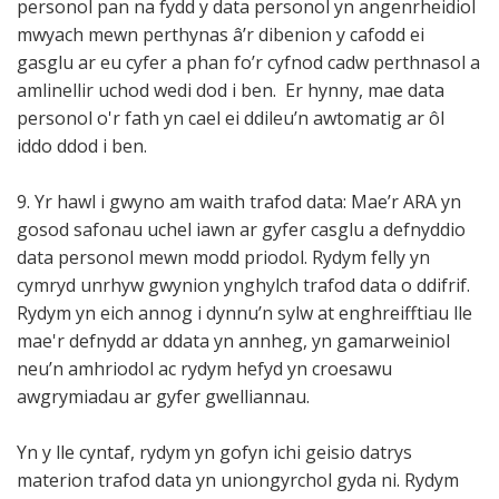
personol pan na fydd y data personol yn angenrheidiol
mwyach mewn perthynas â’r dibenion y cafodd ei
gasglu ar eu cyfer a phan fo’r cyfnod cadw perthnasol a
amlinellir uchod wedi dod i ben. Er hynny, mae data
personol o'r fath yn cael ei ddileu’n awtomatig ar ôl
iddo ddod i ben.
9. Yr hawl i gwyno am waith trafod data: Mae’r ARA yn
gosod safonau uchel iawn ar gyfer casglu a defnyddio
data personol mewn modd priodol. Rydym felly yn
cymryd unrhyw gwynion ynghylch trafod data o ddifrif.
Rydym yn eich annog i dynnu’n sylw at enghreifftiau lle
mae'r defnydd ar ddata yn annheg, yn gamarweiniol
neu’n amhriodol ac rydym hefyd yn croesawu
awgrymiadau ar gyfer gwelliannau.
Yn y lle cyntaf, rydym yn gofyn ichi geisio datrys
materion trafod data yn uniongyrchol gyda ni. Rydym